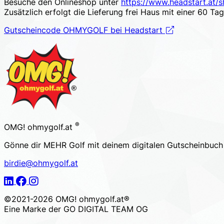
Besuche den Onlineshop unter
https://www.headstart.at/
Zusätzlich erfolgt die Lieferung frei Haus mit einer 60 Ta
Gutscheincode OHMYGOLF bei Headstart
Footer
®
OMG! ohmygolf.at
Gönne dir MEHR Golf mit deinem digitalen Gutscheinbuc
birdie@ohmygolf.at
LinkedIn
Facebook
Instagram
©2021-2026 OMG! ohmygolf.at®
Eine Marke der
GO DIGITAL TEAM OG