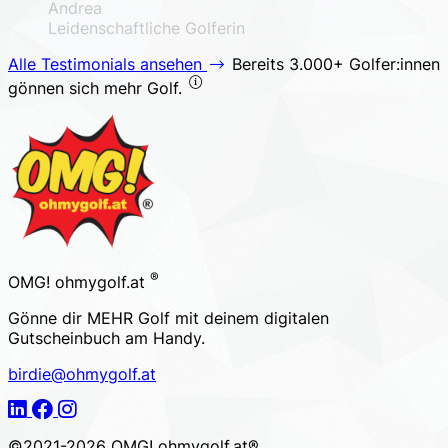
Andrea
Leidenschaftliche Golferin
Alle Testimonials ansehen
Bereits 3.000+ Golfer:innen
gönnen sich mehr Golf.
Footer
®
OMG! ohmygolf.at
Gönne dir MEHR Golf mit deinem digitalen
Gutscheinbuch am Handy.
birdie@ohmygolf.at
LinkedIn
Facebook
Instagram
©2021-2026 OMG! ohmygolf.at®