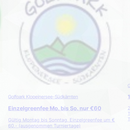
G
Golfpark Klopeinersee-Südkärnten
Einzelgreenfee Mo. bis So. nur €60
2
T
T
Gültig Montag bis Sonntag, Einzelgreenfee um €
60,- (ausgenommen Turniertage)