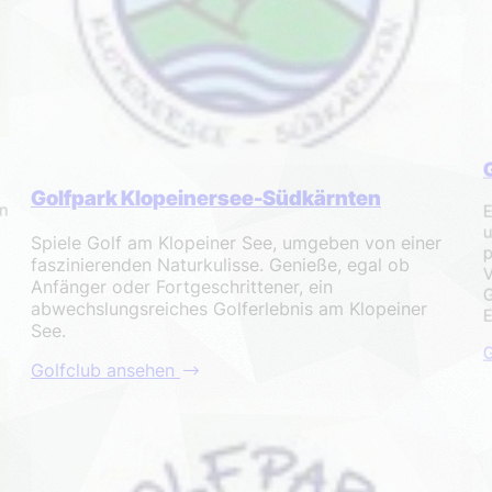
Golfpark Klopeinersee-Südkärnten
n
E
u
Spiele Golf am Klopeiner See, umgeben von einer
p
faszinierenden Naturkulisse. Genieße, egal ob
V
Anfänger oder Fortgeschrittener, ein
G
abwechslungsreiches Golferlebnis am Klopeiner
E
See.
G
Golfclub ansehen