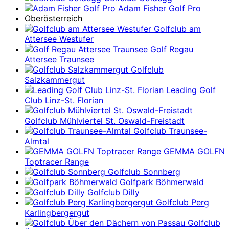
Adam Fisher Golf Pro
Oberösterreich
Golfclub am
Attersee Westufer
Golf Regau
Attersee Traunsee
Golfclub
Salzkammergut
Leading Golf
Club Linz-St. Florian
Golfclub Mühlviertel St. Oswald-Freistadt
Golfclub Traunsee-
Almtal
GEMMA GOLFN
Toptracer Range
Golfclub Sonnberg
Golfpark Böhmerwald
Golfclub Dilly
Golfclub Perg
Karlingbergergut
Golfclub