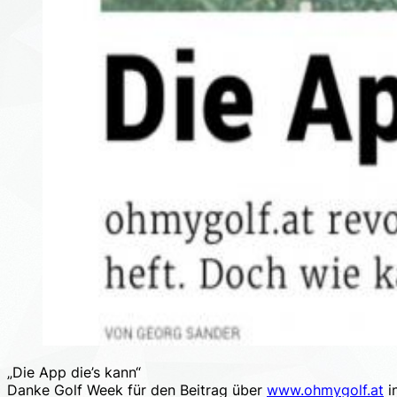
„Die App die’s kann“
Danke Golf Week für den Beitrag über
www.ohmygolf.at
i