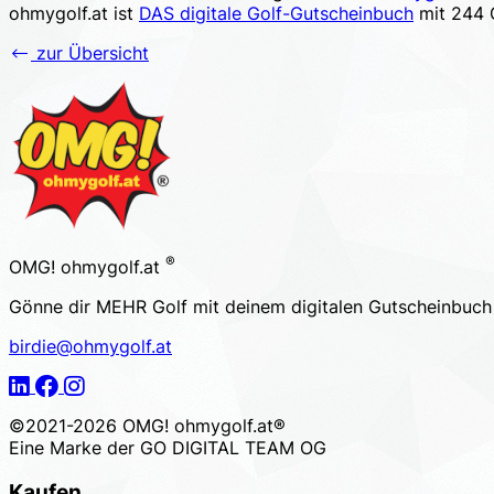
ohmygolf.at ist
DAS digitale Golf-Gutscheinbuch
mit 244 G
zur Übersicht
Footer
®
OMG! ohmygolf.at
Gönne dir MEHR Golf mit deinem digitalen Gutscheinbuc
birdie@ohmygolf.at
LinkedIn
Facebook
Instagram
©2021-2026 OMG! ohmygolf.at®
Eine Marke der
GO DIGITAL TEAM OG
Kaufen