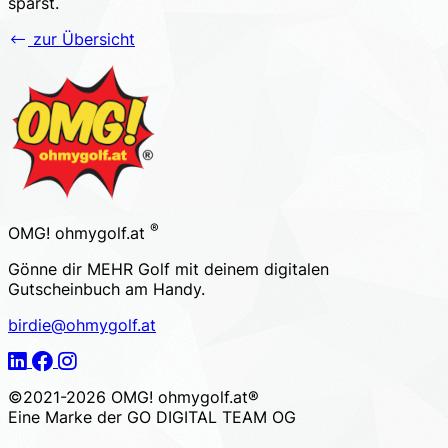
sparst.
zur Übersicht
Footer
®
OMG! ohmygolf.at
Gönne dir MEHR Golf mit deinem digitalen
Gutscheinbuch am Handy.
birdie@ohmygolf.at
LinkedIn
Facebook
Instagram
©2021-2026 OMG! ohmygolf.at®
Eine Marke der
GO DIGITAL TEAM OG