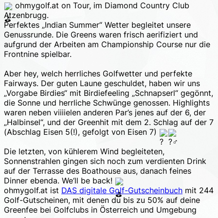
ohmygolf.at on Tour, im Diamond Country Club
Atzenbrugg.
Perfektes „Indian Summer“ Wetter begleitet unsere
Genussrunde. Die Greens waren frisch aerifiziert und
aufgrund der Arbeiten am Championship Course nur die
Frontnine spielbar.
Aber hey, welch herrliches Golfwetter und perfekte
Fairways. Der guten Laune geschuldet, haben wir uns
„Vorgabe Birdies“ mit Birdiefeeling „Schnapserl“ gegönnt,
die Sonne und herrliche Schwünge genossen. Highlights
waren neben viiiielen anderen Par’s jenes auf der 6, der
„Halbinsel“, und der Greenhit mit dem 2. Schlag auf der 7
(Abschlag Eisen 5(!), gefolgt von Eisen 7)
Die letzten, von kühlerem Wind begleiteten,
Sonnenstrahlen gingen sich noch zum verdienten Drink
auf der Terrasse des Boathouse aus, danach feines
Dinner ebenda. We‘ll be back!
ohmygolf.at ist
DAS digitale Golf-Gutscheinbuch
mit 244
Golf-Gutscheinen, mit denen du bis zu 50% auf deine
Greenfee bei Golfclubs in Österreich und Umgebung