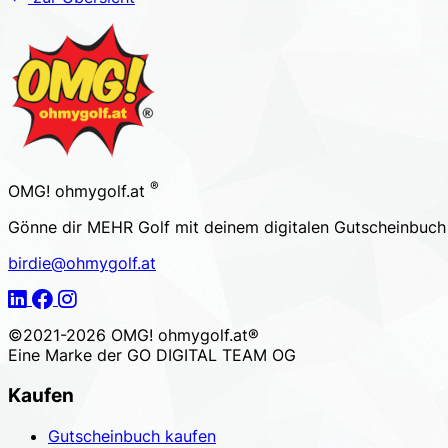
Footer
®
OMG! ohmygolf.at
Gönne dir MEHR Golf mit deinem digitalen Gutscheinbuc
birdie@ohmygolf.at
LinkedIn
Facebook
Instagram
©2021-2026 OMG! ohmygolf.at®
Eine Marke der
GO DIGITAL TEAM OG
Kaufen
Gutscheinbuch kaufen