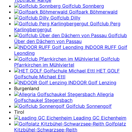
Toptracer Range
Golfclub Sonnberg
Golfpark Böhmerwald
Golfclub Dilly
Golfclub Perg
Karlingbergergut
Golfclub
Über den Dächern von Passau
INDOOR RUFF Golf
Leonding
Golfclub
Pfarrkirchen im Mühlviertel
HET GOLF
Golfschule Michael Ettl
INDOOR Golf Lenzing
Burgenland
Allegria
Golfschaukel Stegersbach
Golfclub Sonnengolf
Tirol
Leading GC Eichenheim
Golfplatz
Kitzbühel-Schwarzsee-Reith