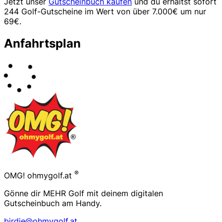
Jetzt unser
Gutscheinbuch kaufen
und du erhältst sofort
244 Golf-Gutscheine im Wert von über 7.000€ um nur
69€.
Anfahrtsplan
Footer
®
OMG! ohmygolf.at
Gönne dir MEHR Golf mit deinem digitalen
Gutscheinbuch am Handy.
birdie@ohmygolf.at