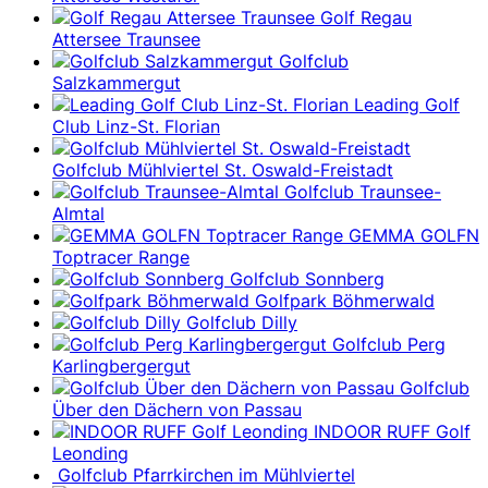
Golf Regau
Attersee Traunsee
Golfclub
Salzkammergut
Leading Golf
Club Linz-St. Florian
Golfclub Mühlviertel St. Oswald-Freistadt
Golfclub Traunsee-
Almtal
GEMMA GOLFN
Toptracer Range
Golfclub Sonnberg
Golfpark Böhmerwald
Golfclub Dilly
Golfclub Perg
Karlingbergergut
Golfclub
Über den Dächern von Passau
INDOOR RUFF Golf
Leonding
Golfclub Pfarrkirchen im Mühlviertel