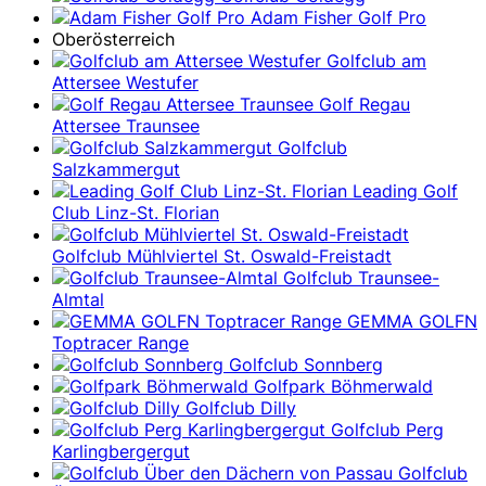
Adam Fisher Golf Pro
Oberösterreich
Golfclub am
Attersee Westufer
Golf Regau
Attersee Traunsee
Golfclub
Salzkammergut
Leading Golf
Club Linz-St. Florian
Golfclub Mühlviertel St. Oswald-Freistadt
Golfclub Traunsee-
Almtal
GEMMA GOLFN
Toptracer Range
Golfclub Sonnberg
Golfpark Böhmerwald
Golfclub Dilly
Golfclub Perg
Karlingbergergut
Golfclub