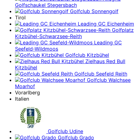
Golfschaukel Stegersbach
Golfclub Sonnengolf
Tirol
Leading GC Eichenheim
Golfplatz
Kitzbühel-Schwarzsee-Reith
Leading GC
Seefeld-Wildmoos
Golfclub Kitzbühel
Zielhaus Red Bull
Kitzbühel
Golfclub Seefeld Reith
Golfclub Walchsee
Moarhof
Vorarlberg
Italien
Golfclub Udine
Golfclub Grado