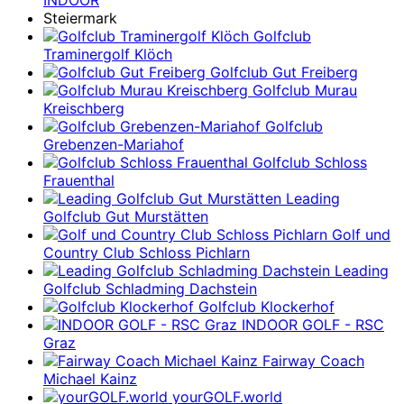
INDOOR
Steiermark
Golfclub
Traminergolf Klöch
Golfclub Gut Freiberg
Golfclub Murau
Kreischberg
Golfclub
Grebenzen-Mariahof
Golfclub Schloss
Frauenthal
Leading
Golfclub Gut Murstätten
Golf und
Country Club Schloss Pichlarn
Leading
Golfclub Schladming Dachstein
Golfclub Klockerhof
INDOOR GOLF - RSC
Graz
Fairway Coach
Michael Kainz
yourGOLF.world