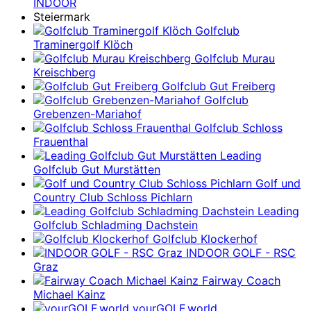
INDOOR
Steiermark
Golfclub
Traminergolf Klöch
Golfclub Murau
Kreischberg
Golfclub Gut Freiberg
Golfclub
Grebenzen-Mariahof
Golfclub Schloss
Frauenthal
Leading
Golfclub Gut Murstätten
Golf und
Country Club Schloss Pichlarn
Leading
Golfclub Schladming Dachstein
Golfclub Klockerhof
INDOOR GOLF - RSC
Graz
Fairway Coach
Michael Kainz
yourGOLF.world