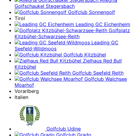
Allegria
Golfschaukel Stegersbach
Golfclub Sonnengolf
Tirol
Leading GC Eichenheim
Golfplatz
Kitzbühel-Schwarzsee-Reith
Leading GC
Seefeld-Wildmoos
Golfclub Kitzbühel
Zielhaus Red Bull
Kitzbühel
Golfclub Seefeld Reith
Golfclub Walchsee
Moarhof
Vorarlberg
Italien
Golfclub Udine
Golfclub Grado